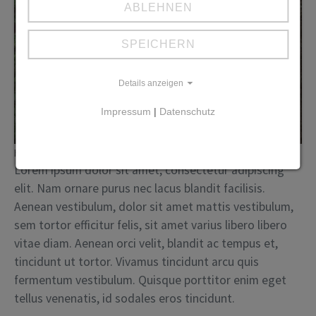
ABLEHNEN
SPEICHERN
Details anzeigen
Impressum
|
Datenschutz
https://unsplash.com/photos/VKgBktwrtX0
Lorem ipsum dolor sit amet, consectetur adipiscing
elit. Nam ornare purus nec lacus blandit facilisis.
Aenean vestibulum, dolor sit amet mattis vestibulum,
sem tortor efficitur felis, sit amet varius libero libero
vitae diam. Aenean orci velit, blandit ac tempus et,
tincidunt ut tortor. Vivamus tincidunt arcu quis
fermentum vestibulum. Quisque porttitor enim eget
tellus venenatis, id sodales eros tincidunt.