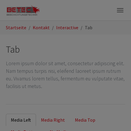
Zum Hauptinhalt springen
Skip to page footer
Startseite
Kontakt
Interactive
Tab
Tab
Lorem ipsum dolor sit amet, consectetur adipiscing elit.
Nam tempus turpis nisi, eleifend laoreet ipsum rutrum
eu. Vivamus lorem tellus, fermentum eu vulputate vitae,
facilisis ut metus.
Media Left
Media Right
Media Top