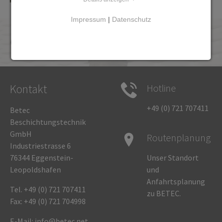
Impressum
|
Datenschutz
Qualitätssicherung
Kontakt
Hotline
+49 (0) 721 707411
Betec
Beschichtungstechnik
GmbH
Routenplanung
Industriestrasse 6
76344 Eggenstein-
Unser
Standort
Leopoldshafen
und
Anfahrtsplanung
Tel.
+49 (0) 721 707411
zu BETEC.
Fax: +49 (0) 721 704998
E-Mail:
info@betec.net