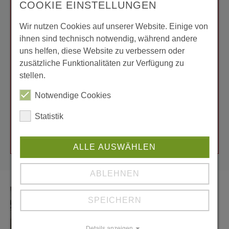
COOKIE EINSTELLUNGEN
1. Schichtdicke ISO 2360
2. Reflektometerwert ISO 2813
Wir nutzen Cookies auf unserer Website. Einige von
3. Gitterschnittprüfung ISO 2409
ihnen sind technisch notwendig, während andere
4. Eindruckversuch ISO 2815
uns helfen, diese Website zu verbessern oder
5. Tiefungsprüfung ISO 1520
zusätzliche Funktionalitäten zur Verfügung zu
6. Donrbiegeversuch ISO 1519
stellen.
7. Saslszpühnebeltest ISO 9227
Notwendige Cookies
8. Kondenswassertest ISO 6270-2
9. Künstliches Bestrahlen oder Bewittern ISO
Statistik
16474
ALLE AUSWÄHLEN
ABLEHNEN
SPEICHERN
Details anzeigen