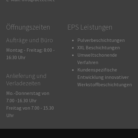
Öffnungszeiten
EPS Leistungen
Aufträge und Büro
Pulverbeschichtungen
XXL Beschichtungen
Montag - Freitag: 8:00 -
Umweltschonende
16:30 Uhr
Verfahren
Kundenspezifische
Anlieferung und
Entwicklung innovativer
Verladezeiten
Werkstoffbeschichtungen
Mo.-Donnerstag von
7.00 -16.30 Uhr
Freitag von 7.00 - 15.30
Uhr