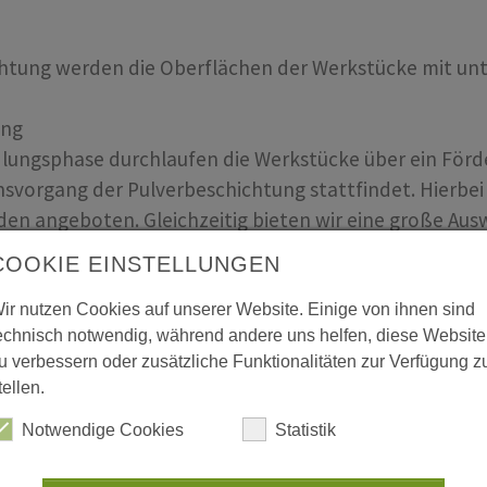
chtung werden die Oberflächen der Werkstücke mit unt
ung
lungsphase durchlaufen die Werkstücke über ein För
onsvorgang der Pulverbeschichtung stattfindet. Hierbe
 angeboten. Gleichzeitig bieten wir eine große Ausw
rden.
COOKIE EINSTELLUNGEN
d der auf der Oberfläche aufgebrachte Pulverlack bei
ir nutzen Cookies auf unserer Website. Einige von ihnen sind
echnisch notwendig, während andere uns helfen, diese Website
und getrocknet.
u verbessern oder zusätzliche Funktionalitäten zur Verfügung z
tellen.
Notwendige Cookies
Statistik