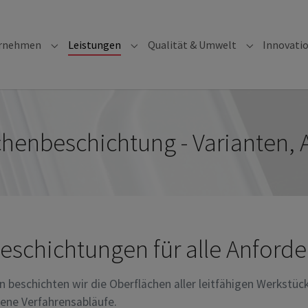
(current)
rnehmen
Leistungen
Qualität & Umwelt
Innovati
Submenu for "Unternehmen"
Submenu for "Leistungen"
Submenu for
chenbeschichtung - Varianten,
rbeschichtungen für alle Anford
beschichten wir die Oberflächen aller leitfähigen Werkstücke
dene Verfahrensabläufe.