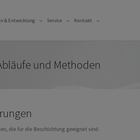
on & Entwicklung
Service
Kontakt
 "Qualität & Umwelt"
Submenu for "Innovation & Entwicklung"
Submenu for "Service"
Submenu for "Kont
 Abläufe und Methoden
erungen
n, die für die Beschichtung geeignet sind.