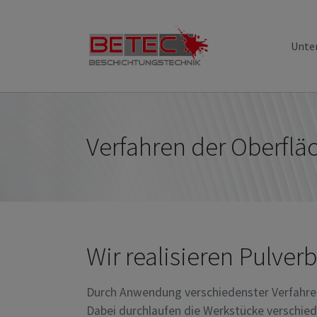
Zum Hauptinhalt springen
Skip to page footer
Unte
Verfahren der Oberflä
Wir realisieren Pulve
Durch Anwendung verschiedenster Verfahren 
Dabei durchlaufen die Werkstücke verschie