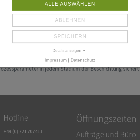
ALLE AUSWÄHLEN
 hochkomplexer Prozess, der aus mehreren Teilprozessen best
ABLEHNEN
SPEICHERN
t,
Details anzeigen
Impressum
|
Datenschutz
zessparameter in jedem Stadium der Beschichtung sichert 
Öffnungszeiten
Hotline
+49 (0) 721 707411
Aufträge und Büro