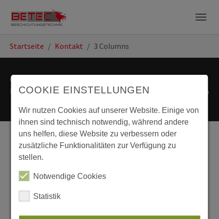
Zum Hauptinhalt springen
Skip to page footer
Startseite
Kontakt
3 Columns
© 2023 BETEC
AGB
Datenschutz
COOKIE EINSTELLUNGEN
Beschichtungstechnik GmbH
Impressum
Sitemap
Wir nutzen Cookies auf unserer Website. Einige von
ihnen sind technisch notwendig, während andere
uns helfen, diese Website zu verbessern oder
zusätzliche Funktionalitäten zur Verfügung zu
stellen.
Notwendige Cookies
Statistik