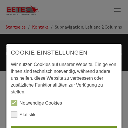
Zum Hauptinhalt springen
Skip to page footer
Startseite
Kontakt
Subnavigation, Left and 2 Columns
© 2023 BETEC
AGB
Datenschutz
COOKIE EINSTELLUNGEN
Beschichtungstechnik GmbH
Impressum
Sitemap
Wir nutzen Cookies auf unserer Website. Einige von
ihnen sind technisch notwendig, während andere
uns helfen, diese Website zu verbessern oder
zusätzliche Funktionalitäten zur Verfügung zu
stellen.
Notwendige Cookies
Statistik